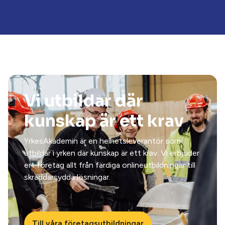
Vi utbildar där
kunskap är ett krav
YrkesAkademin är en helhetsleverantör som
utbildar i yrken där kunskap är ett krav. Vi erbjuder
ert företag allt från färdiga onlineutbildningar till
skräddarsydda lösningar.
Till våra företagsutbildningar