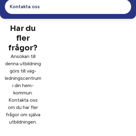
Kontakta oss
600 gymnasiepoäng (ca 24 veckor)
Längd
Klassrum och lärling
Studieform
Har du
fler
Ladda ned produktblad
frågor?
Ansökan till
denna utbildning
görs till väg­
lednings­centrum
i din hem­
kommun.
Kontakta oss
om du har fler
frågor om själva
utbildningen.