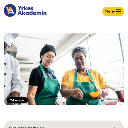
Meny
Yrkesvux