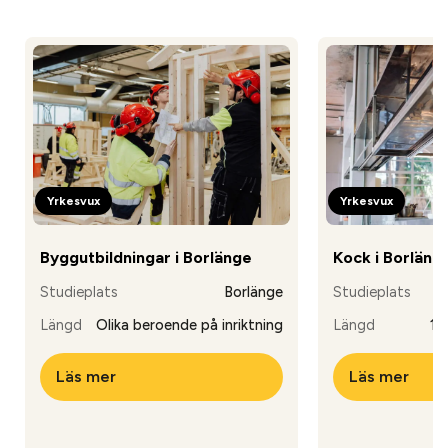
Yrkesvux
Yrkesvux
Byggutbildningar i Borlänge
Kock i Borläng
Studieplats
Borlänge
Studieplats
Längd
Olika beroende på inriktning
Längd
12
Läs mer
Läs mer