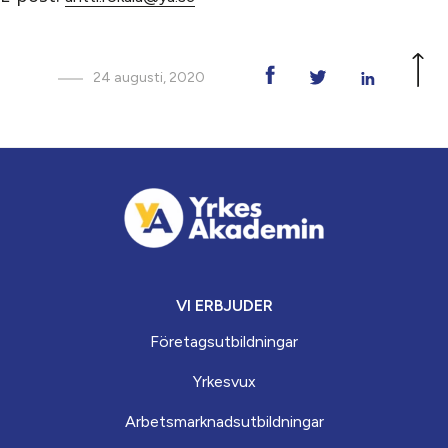
24 augusti, 2020
VI ERBJUDER
Företagsutbildningar
Yrkesvux
Arbets­marknads­­utbildningar