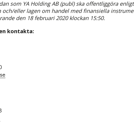
an som YA Holding AB (publ) ska offentliggöra enlig
ch/eller lagen om handel med finansiella instrume
rande den 18 februari 2020 klockan 15:50.
gen kontakta:
0
se
3
e