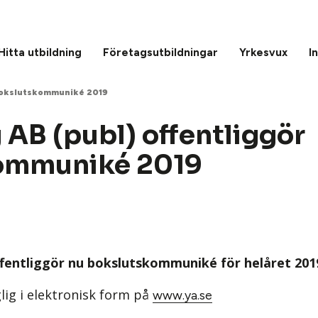
Hitta utbildning
Företagsutbildningar
Yrkesvux
I
 bokslutskommuniké 2019
 AB (publ) offentliggör
ommuniké 2019
ffentliggör nu bokslutskommuniké för helåret 201
lig i elektronisk form på
www.ya.se