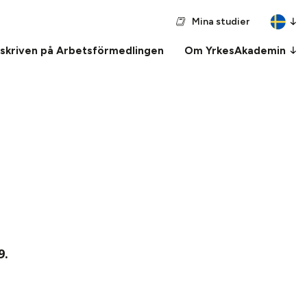
Mina studier
nskriven på Arbetsförmedlingen
Om YrkesAkademin
9.