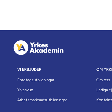
VI ERBJUDER
OM YRK
Företagsutbildningar
Om oss
Yrkesvux
Lediga t
Arbets­marknads­­utbildningar
Kontakt