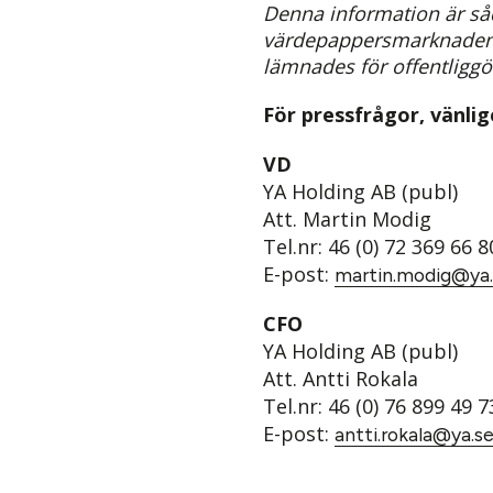
Denna information är såd
värdepappersmarknaden o
lämnades för offentliggö
För pressfrågor, vänli
VD
YA Holding AB (publ)
Att. Martin Modig
Tel.nr: 46 (0) 72 369 66 8
E-post:
martin.modig@ya.
CFO
YA Holding AB (publ)
Att. Antti Rokala
Tel.nr: 46 (0) 76 899 49 7
E-post:
antti.rokala@ya.s