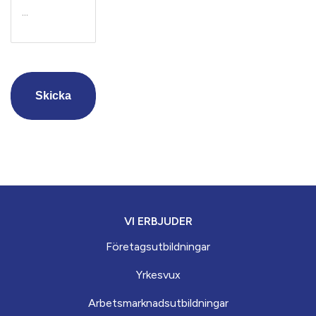
CAPTCHA
VI ERBJUDER
Företagsutbildningar
Yrkesvux
Arbets­marknads­­utbildningar