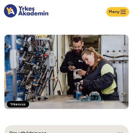
Meny
Yrkesvux