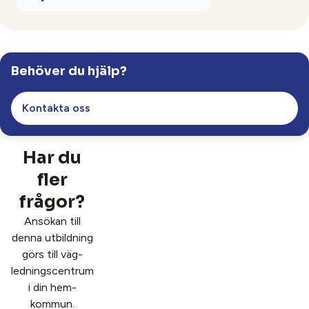
Ansök
Behöver du hjälp?
Luleå.
Studieplats
Kontakta oss
950 poäng (ca 38 veckor)
Längd
På plats
Studieform
Har du
fler
Ladda ned produktblad
frågor?
Ansökan till
denna utbildning
görs till väg­
lednings­centrum
i din hem­
kommun.