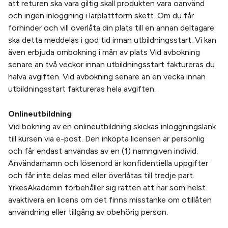
att returen ska vara giltig skall produkten vara oanvänd
och ingen inloggning i lärplattform skett. Om du får
förhinder och vill överlåta din plats till en annan deltagare
ska detta meddelas i god tid innan utbildningsstart. Vi kan
även erbjuda ombokning i mån av plats Vid avbokning
senare än två veckor innan utbildningsstart faktureras du
halva avgiften. Vid avbokning senare än en vecka innan
utbildningsstart faktureras hela avgiften.
Onlineutbildning
Vid bokning av en onlineutbildning skickas inloggningslänk
till kursen via e-post. Den inköpta licensen är personlig
och får endast användas av en (1) namngiven individ.
Användarnamn och lösenord är konfidentiella uppgifter
och får inte delas med eller överlåtas till tredje part.
YrkesAkademin förbehåller sig rätten att när som helst
avaktivera en licens om det finns misstanke om otillåten
användning eller tillgång av obehörig person.