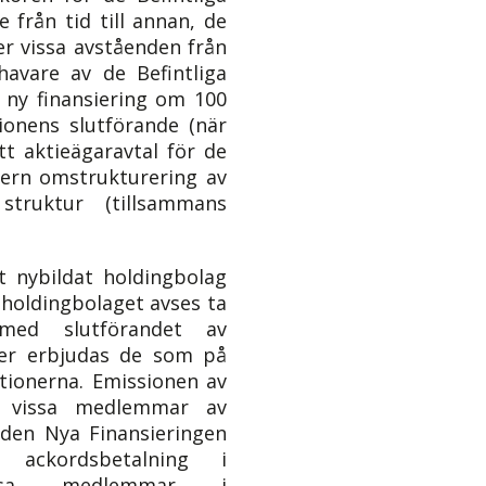
från tid till annan, de
ner vissa avståenden från
ehavare av de Befintliga
i ny finansiering om
100
ionens slutförande (när
ytt aktieägaravtal för de
tern omstrukturering av
truktur (tillsammans
 nybildat holdingbolag
holdingbolaget avses ta
ed slutförandet av
mer erbjudas de som på
tionerna. Emissionen av
v vissa medlemmar av
den Nya Finansieringen
ackordsbetalning i
 vissa medlemmar i