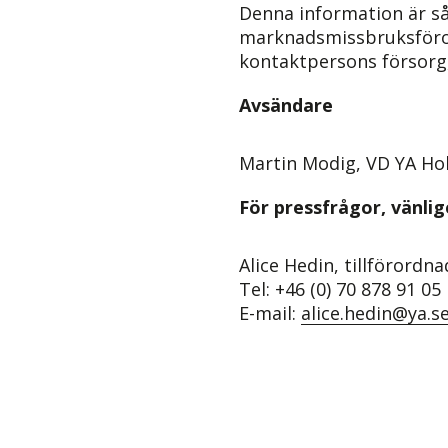
Denna information är så
marknadsmissbruksföror
kontaktpersons försorg,
Avsändare
Martin Modig, VD YA Hol
För pressfrågor, vänli
Alice Hedin, tillförordn
Tel: +46 (0) 70 878 91 05
E-mail:
alice.hedin@ya.s