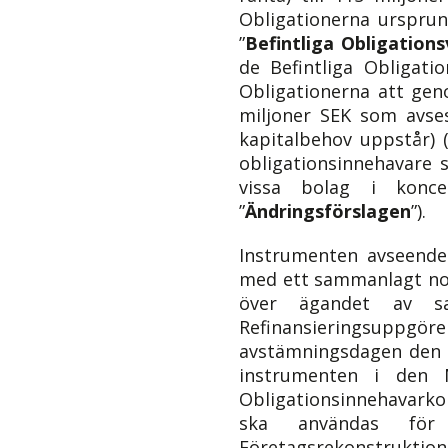
Obligationerna ursprun
”
Befintliga
Obligations
de Befintliga Obligatio
Obligationerna att gen
miljoner SEK som avses
kapitalbehov uppstår) 
obligationsinnehavare 
vissa bolag i konce
”
Ändringsförslagen
”).
Instrumenten avseende
med ett sammanlagt nom
över ägandet av s
Refinansieringsuppgör
avstämningsdagen den 1
instrumenten i den 
Obligationsinnehavark
ska användas för 
Företagsrekonstru