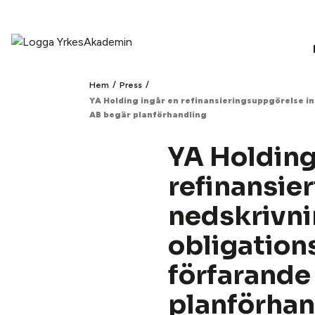
/
/
Hem
Press
YA Holding ingår en refinansieringsuppgörelse ink
AB begär planförhandling
YA Holding
refinansie
nedskrivni
obligations
förfarand
planförhan