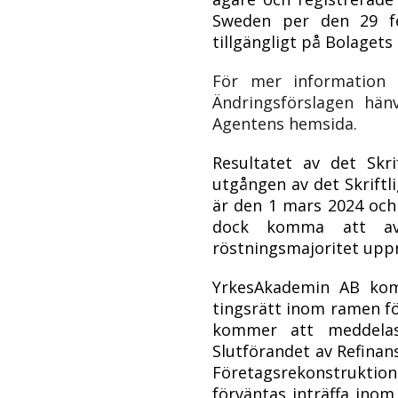
Sweden per den 29 fe
tillgängligt på Bolaget
För mer information 
Ändringsförslagen hän
Agentens hemsida.
Resultatet av det Skr
utgången av det Skriftl
är den 1 mars 2024 och
dock komma att avsl
röstningsmajoritet upp
YrkesAkademin AB kom
tingsrätt
inom ramen fö
kommer att meddelas
Slutförandet av
Refinan
Företagsrekonstruktio
förväntas inträffa ino