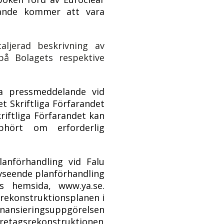
rande kommer att vara
ljerad beskrivning av
på Bolagets respektive
ia pressmeddelande vid
t Skriftliga Förfarandet
riftliga Förfarandet kan
phört om erforderlig
nförhandling vid Falu
avseende planförhandling
 hemsida, www.ya.se.
 rekonstruktionsplanen i
inansieringsuppgörelsen
öretagsrekonstruktionen