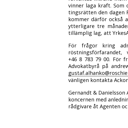
vinner laga kraft. Som
tingsrätten den dagen 
kommer därför också a
ytterligare tre månad
tillämplig lag, att Yrk
För frågor kring adm
röstningsförfarandet,
+46 8 783 79 00. För f
Advokatbyrå på andrew
gustaf.alhanko@roschie
vänligen kontakta Ackor
Gernandt & Danielsson A
koncernen med anledning
rådgivare åt Agenten o