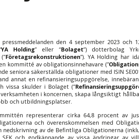
pressmeddelanden den 4 september 2023 och 1
“
YA Holding
” eller “
Bolaget
”) dotterbolag Yr
(”
Företagsrekonstruktionen
”). YA Holding har i
 kommitté av obligationsinnehavare (”
Obligatio
de seniora säkerställda obligationer med ISIN SE00
land annat en refinansieringsuppgörelse, innebära
h vissa skulder i Bolaget (”
Refinansieringsuppgör
v verksamheten i koncernen, skapa långsiktigt hållb
bb och utbildningsplatser.
ommittén representerar cirka 64,8 procent av jus
bligationerna och överenskommelsen med Obligat
n nedskrivning av de Befintliga Obligationerna (ink
er SEK och godkännande av vissa ändringar av vill