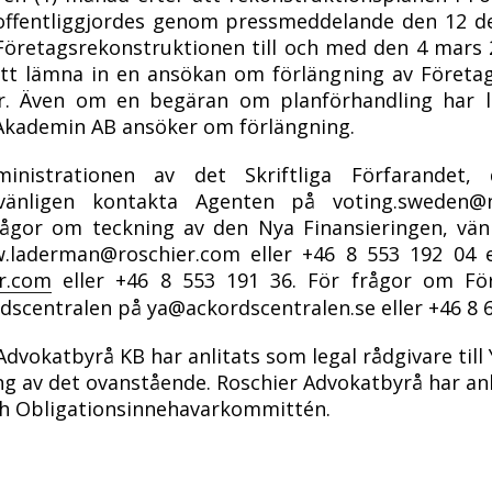
 offentliggjordes genom pressmeddelande den
12 d
Företagsrekonstruktionen till och med den 4 mars
tt lämna in en ansökan om förlängning av Företa
er. Även om en begäran om planförhandling har lä
esAkademin AB ansöker om förlängning.
inistrationen av det Skriftliga Förfarandet, 
 vänligen kontakta Agenten på voting.sweden@n
rågor om teckning av den Nya Finansieringen, vän
.laderman@roschier.com eller +46 8 553 192 04 e
r.com
eller +46 8 553 191 36. För frågor om För
dscentralen på ya@ackordscentralen.se eller +46 8 6
dvokatbyrå KB har anlitats som legal rådgivare till
 av det ovanstående. Roschier Advokatbyrå har anl
ch Obligationsinnehavarkommittén.