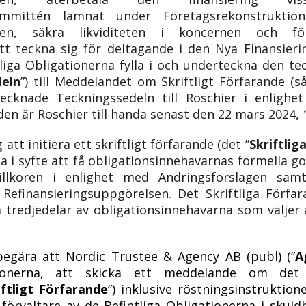
kommittén lämnat under Företagsrekonstruktion
onen, säkra likviditeten i koncernen och f
tt teckna sig för deltagande i den Nya Finansier
liga Obligationerna fylla i och underteckna den te
deln
”) till Meddelandet om Skriftligt Förfarande (s
ecknade Teckningssedeln till Roschier i enlighet
den är Roschier till handa senast den
22 mars
2024,
tt initiera ett skriftligt förfarande (det ”
Skriftlig
na i syfte att få obligationsinnehavarnas formella 
svillkoren i enlighet med Ändringsförslagen s
 Refinansieringsuppgörelsen. Det Skriftliga Förfar
 tredjedelar av obligationsinnehavarna som väljer at
egära att Nordic Trustee & Agency AB (publ) (”
A
onerna, att skicka ett meddelande om det S
ftligt Förfarande
”) inklusive röstningsinstruktione
förvaltare av de Befintliga Obligationerna i skul