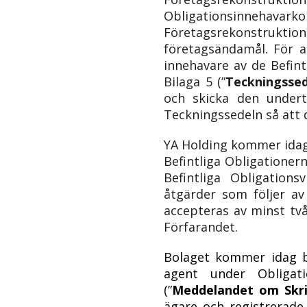
Obligationsinnehavar
Företagsrekonstrukti
företagsändamål. För a
innehavare av de Befint
Bilaga
5
(”
Teckningsse
och skicka den undert
Teckningssedeln så att 
YA Holding kommer idag a
Befintliga Obligationer
Befintliga Obligation
åtgärder som följer av
accepteras av minst två
Förfarandet.
Bolaget kommer idag b
agent under Obligati
(”
Meddelandet om Skri
ägare och registrerade 