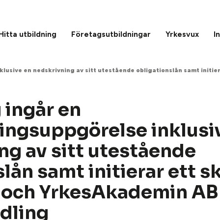
Hitta utbildning
Företagsutbildningar
Yrkesvux
I
lusive en nedskrivning av sitt utestående obligationslån samt initie
 ingår en
ringsuppgörelse inklusi
ng av sitt utestående
lån samt initierar ett sk
e och YrkesAkademin AB
dling