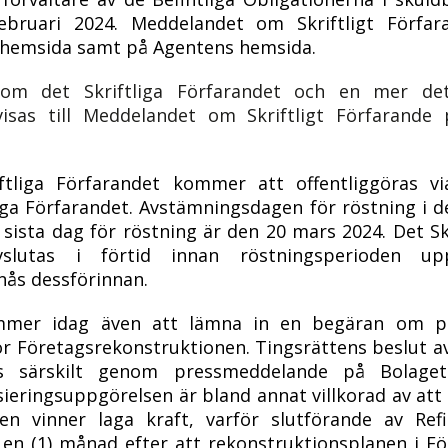
bruari 2024. Meddelandet om Skriftligt Förfa
s hemsida samt på Agentens hemsida.
om det Skriftliga Förfarandet och en mer deta
visas till Meddelandet om Skriftligt Förfarande 
iftliga Förfarandet kommer att offentliggöras v
iga Förfarandet. Avstämningsdagen för röstning i de
 sista dag för röstning är den
20 mars
2024. Det Sk
utas i förtid innan röstningsperioden up
nås dessförinnan.
mer idag även att lämna in en begäran om pla
r Företagsrekonstruktionen
. Tingsrättens beslut 
 särskilt genom pressmeddelande på Bolagets
sieringsuppgörelsen
är bland annat villkorad av att
nen vinner laga kraft, varför slutförande av
Ref
m en (1) månad efter att rekonstruktionsplanen i F