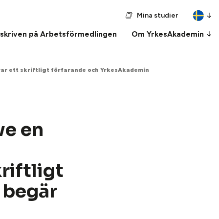
Mina studier
nskriven på Arbetsförmedlingen
Om YrkesAkademin
rar ett skriftligt förfarande och YrkesAkademin
ve en
riftligt
 begär