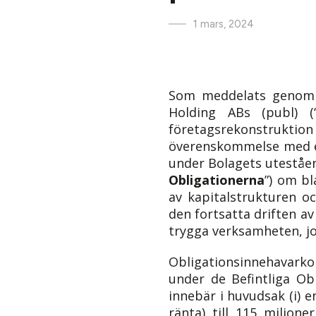
1 mars, 2024
Som meddelats genom 
Holding ABs (publ) (
företagsrekonstruktion 
överenskommelse med en
under Bolagets uteståen
Obligationerna
”) om b
av kapitalstrukturen oc
den fortsatta driften a
trygga verksamheten, jo
Obligationsinnehavark
under de Befintliga O
innebär i huvudsak (i) e
ränta) till 115 miljon