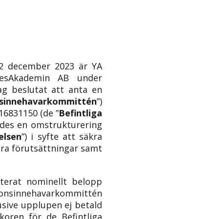
2 december 2023 är YA
kesAkademin AB under
dag beslutat att anta en
nsinnehavarkommittén
”)
16831150 (de ”
Befintliga
ndes en omstrukturering
elsen
”) i syfte att säkra
ara förutsättningar samt
terat nominellt belopp
ionsinnehavarkommittén
lusive upplupen ej betald
koren för de Befintliga