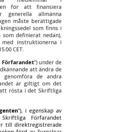
en för att finansiera
ör generella allmänna
ingen måste berättigade
ckningssedel som finns i
å som definierat nedan),
 med instruktionerna i
15.00
CET.
a Förfarandet
”) under de
godkännande att ändra de
amt genomföra de andra
andet är giltigt om det
t rösta i det Skriftliga
genten
”), i egenskap av
kriftliga Förfarandet
r till direktregistrerade
dboken förd av Euroclear