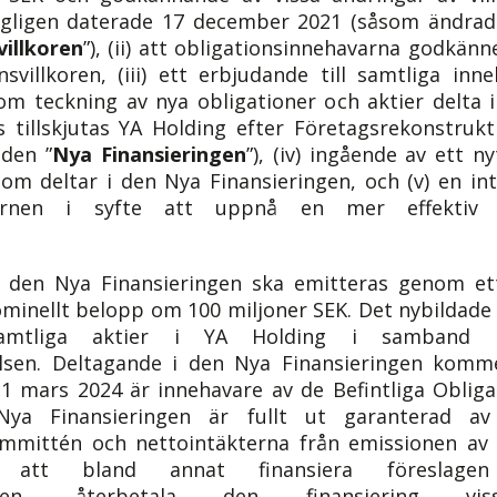
gligen daterade 17 december 2021 (såsom ändrade 
villkoren
”), (ii) att obligationsinnehavarna godkän
nsvillkoren, (iii) ett erbjudande till samtliga inn
om teckning av nya obligationer och aktier delta 
 tillskjutas YA Holding efter Företagsrekonstrukt
(den ”
Nya Finansieringen
”), (iv) ingående av ett n
som deltar i den Nya Finansieringen, och (v) en in
rnen i syfte att uppnå en mer effektiv s
 den Nya Finansieringen ska emitteras genom ett
inellt belopp om 100 miljoner SEK. Det nybildade 
amtliga aktier i YA Holding i samband m
elsen. Deltagande i den Nya Finansieringen kom
 mars 2024 är innehavare av de Befintliga Obliga
Nya Finansieringen är fullt ut garanterad a
ommittén och nettointäkterna från emissionen av 
att bland annat finansiera föreslagen 
ktionen, återbetala den finansiering