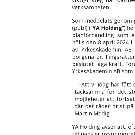
verksamheten.
Som meddelats genom pr
(publ) (”
YA Holding
”) h
planförhandling som e
hölls den 8 april 2024 i
av YrkesAkademin AB 
borgenärer. Tingsrätten
beslutet laga kraft. Fö
YrkesAkademin AB som p
– ”Att vi idag har fåt
tacksamma för det st
möjligheter att fortsa
där det råder brist på 
Martin Modig.
YA Holding avser att, e
refinansieringsuppgör