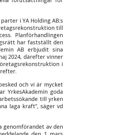
arter i YA Holding AB:s
etagsrekonstruktion till
ess. Planförhandlingen
gsrätt har fastställt den
emin AB erbjudit sina
aj 2024, därefter vinner
företagsrekonstruktion i
efter.
 besked och vi är mycket
har YrkesAkademin goda
arbetssökande till yrken
nna laga kraft”, säger vd
rja genomförandet av den
smeddelande den 1 mars