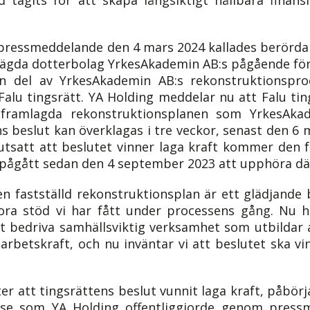
essmeddelande den 4 mars 2024 kallades berörda p
elägda dotterbolag YrkesAkademin AB:s pågående för
n del av YrkesAkademin AB:s rekonstruktionsproc
 Falu tingsrätt. YA Holding meddelar nu att Falu tin
framlagda rekonstruktionsplanen som YrkesAkad
s beslut kan överklagas i tre veckor, senast den 6 m
rutsatt att beslutet vinner laga kraft kommer den 
ågått sedan den 4 september 2023 att upphöra där
t en fastställd rekonstruktionsplan är ett glädjande
ora stöd vi har fått under processens gång. Nu 
tt bedriva samhällsviktig verksamhet som utbildar 
arbetskraft, och nu inväntar vi att beslutet ska vi
fter att tingsrättens beslut vunnit laga kraft, påbö
else som YA Holding offentliggjorde genom pres