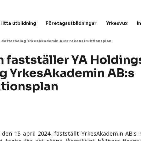
Hitta utbildning
Företagsutbildningar
Yrkesvux
I
gs dotterbolag YrkesAkademin AB:s rekonstruktionsplan
n fastställer YA Holding
ag YrkesAkademin AB:s
tionsplan
, den 15 april 2024, fastställt YrkesAkademin AB:s 
 tagits för att skapa långsiktigt hållbara finansi