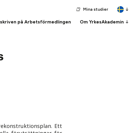
Mina studier
nskriven på Arbetsförmedlingen
Om YrkesAkademin
s
rekonstruktionsplan. Ett
ella förutsättningar för