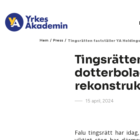
/
/
Hem
Press
Tingsrätten fastställer YA Holdin
Tingsrätte
dotterbol
rekonstruk
15 april, 2024
Falu tingsrätt har idag
viktigt steg har därmed