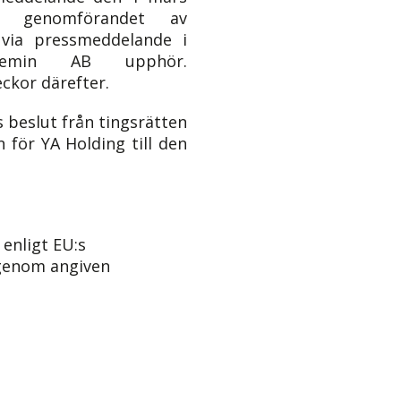
ör genomförandet av
 via pressmeddelande i
ademin AB upphör.
ckor därefter.
beslut från tingsrätten
 för YA Holding till den
enligt EU:s
 genom angiven