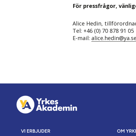
För pressfrågor, vänli
Alice Hedin, tillförordn
Tel: +46 (0) 70 878 91 05
E-mail:
alice.hedin@ya.s
VI ERBJUDER
OM YRK