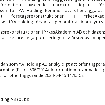
information avseende närmare tidplan f
elsen för YA Holding kommer att offentliggöras
företagsrekonstruktionen i YrkesAk
sen i YA Holding förväntas genomföras inom fyra ve
agsrekonstruktionen i YrkesAkademin AB och dagens 
 att senarelägga publiceringen av årsredovisningen
dan som YA Holding AB är skyldigt att offentliggöra 
dning (EU nr 596/2014). Informationen lämnades,
 för offentliggörande 2024-04-15 11:13 CET.
ding AB (publ)