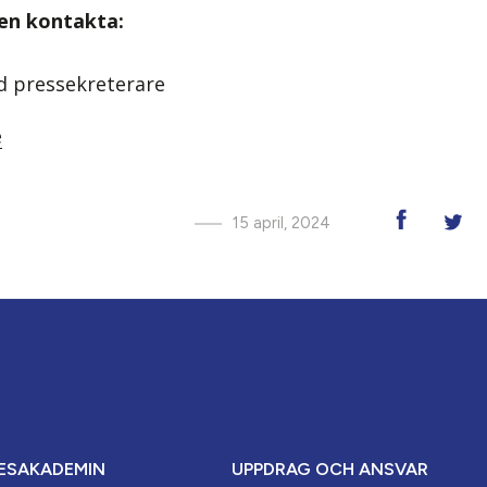
gen kontakta:
ad pressekreterare
e
15 april, 2024
ESAKADEMIN
UPPDRAG OCH ANSVAR