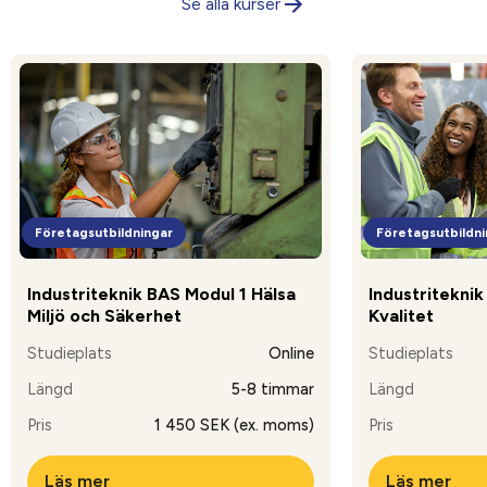
Se alla kurser
Företagsutbildningar
Företagsutbildni
Industriteknik BAS Modul 1 Hälsa
Industritekni
Miljö och Säkerhet
Kvalitet
Studieplats
Online
Studieplats
Längd
5-8 timmar
Längd
Pris
1 450 SEK (ex. moms)
Pris
Läs mer
Läs mer