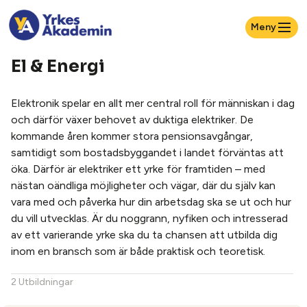
Meny
El & Energi
Elektronik spela
r
en allt mer central roll för människan i dag
och därför växer behovet av duktiga elektriker
.
De
kommande åren kommer stora pensionsavgångar,
samtidigt som
bostadsbyggandet i landet förväntas att
öka.
Därför är elektriker
ett yrke för framtiden – med
nästan oändliga möjligheter och vägar, där du själv kan
vara med och påverka hur din arbetsdag ska se ut och hur
du vill utvecklas. Är du noggrann, nyfiken och intresserad
av ett varierande yrke ska du ta chansen att utbilda dig
inom en bransch som
är både praktisk och teoretisk
.
2 Utbildningar